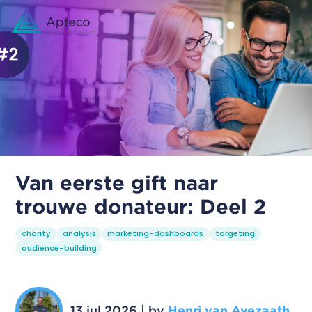
Van eerste gift naar
trouwe donateur: Deel 2
charity
analysis
marketing-dashboards
targeting
audience-building
13 jul 2026
|
by
Henri van Avezaath