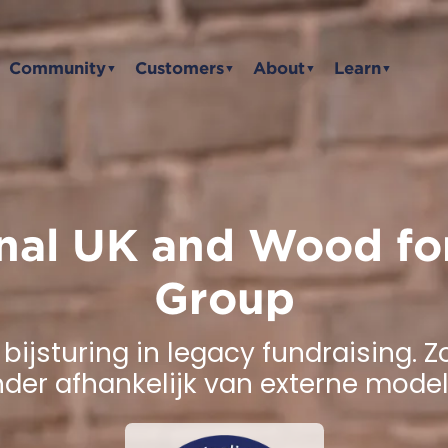
Community
Customers
About
Learn
▼
▼
▼
▼
onal UK and Wood for
Group
re bijsturing in legacy fundraising. 
der afhankelijk van externe model