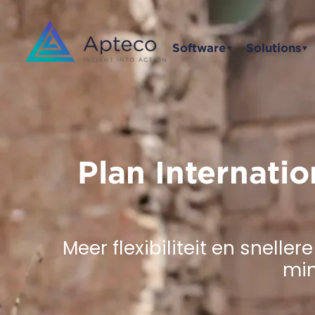
Software
Solutions
▼
▼
Plan Internati
Meer flexibiliteit en snelle
min