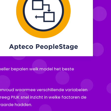
Apteco PeopleStage
neller bepalen welk model het beste
eenvoud waarmee verschillende variabelen
eeg PIUK snel inzicht in welke factoren de
waarde hadden.