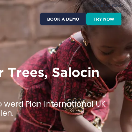
Login
Contact
BOOK A DEMO
TRY NOW
 Trees, Salocin
Zo werd Plan International UK
len.