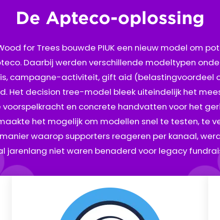
De Apteco-oplossing
 Wood for Trees bouwde PIUK een nieuw model om po
pteco. Daarbij werden verschillende modeltypen onder
, campagne-activiteit, gift aid (belastingvoordeel op 
d. Het decision tree-model bleek uiteindelijk het mees
e voorspelkracht en concrete handvatten voor het ge
maakte het mogelijk om modellen snel te testen, te v
 manier waarop supporters reageren per kanaal, wer
al jarenlang niet waren benaderd voor legacy fundrai