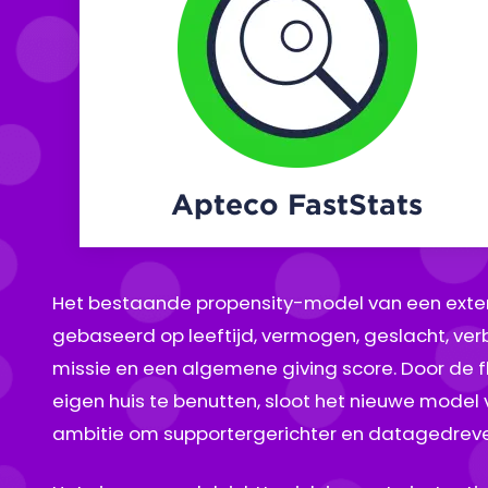
Apteco FastStats
Het bestaande propensity-model van een exte
gebaseerd op leeftijd, vermogen, geslacht, v
missie en een algemene giving score. Door de fle
eigen huis te benutten, sloot het nieuwe model 
ambitie om supportergerichter en datagedreve